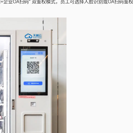
+企业OA扫码” 双鉴权模式，员工可选择人脸识别或OA扫码鉴