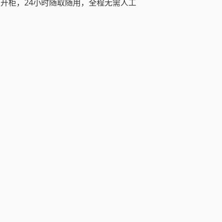
权开柜，24小时随取随用，全程无需人工