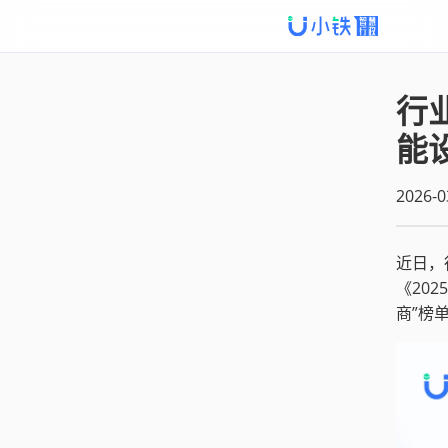
行
能
2026-0
近日，
《20
商”榜