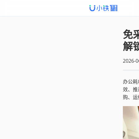
免
解
2026-0
办公耗
效、推
购、运